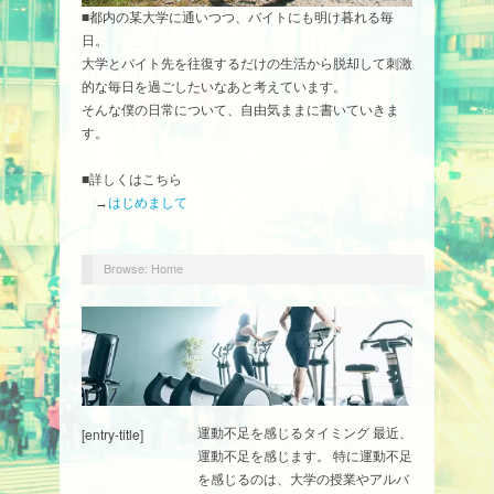
■都内の某大学に通いつつ、バイトにも明け暮れる毎
日。
大学とバイト先を往復するだけの生活から脱却して刺激
的な毎日を過ごしたいなあと考えています。
そんな僕の日常について、自由気ままに書いていきま
す。
■詳しくはこちら
→
はじめまして
Browse:
Home
[entry-title]
運動不足を感じるタイミング 最近、
運動不足を感じます。 特に運動不足
を感じるのは、大学の授業やアルバ