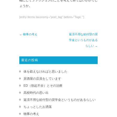
軸にしてファッションのことを考えてみてはいかがでし
ょうか。
[entry-terms taxonomy="post_tag" before="Tags: "]
← 物事の考え
返済不用な給付型の奨
学金というものがある
らしい →
最近の投稿
体を鍛えなければと思いました
居酒屋の店員をしています
ED（勃起不全）とその治療
高校時代の思い出
返済不用な給付型の奨学金というものがあるらしい
ちょっとしたお洒落
物事の考え