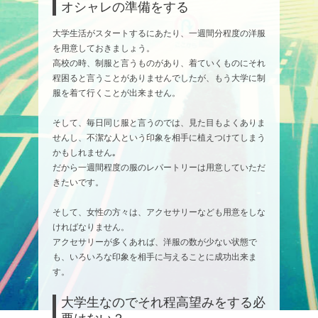
オシャレの準備をする
大学生活がスタートするにあたり、一週間分程度の洋服
を用意しておきましょう。
高校の時、制服と言うものがあり、着ていくものにそれ
程困ると言うことがありませんでしたが、もう大学に制
服を着て行くことが出来ません。
そして、毎日同じ服と言うのでは、見た目もよくありま
せんし、不潔な人という印象を相手に植えつけてしまう
かもしれません｡
だから一週間程度の服のレパートリーは用意していただ
きたいです。
そして、女性の方々は、アクセサリーなども用意をしな
ければなりません。
アクセサリーが多くあれば、洋服の数が少ない状態で
も、いろいろな印象を相手に与えることに成功出来ま
す。
大学生なのでそれ程高望みをする必