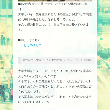
■都内の某大学に通いつつ、バイトにも明け暮れる毎
日。
大学とバイト先を往復するだけの生活から脱却して刺激
的な毎日を過ごしたいなあと考えています。
そんな僕の日常について、自由気ままに書いていきま
す。
■詳しくはこちら
→
はじめまして
Browse:
/
/
ちょっとしたお洒落
Home
その他の生活
大学生活をスタートするにあたり、新しい自分を是非発
見していただきたいものです。
今までオシャレに無頓着だったという人たちがオシャレ
と向きあうのも方法ですし、新しいオシャレの冒険と言
うのもありです。
でも基本はみなさんが大学生であることを忘れないよう
にしていただきたいです。