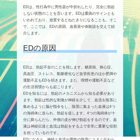
EDは、性行為中に男性器が中折れしたり、完全に勃起
しない状態のことを言います。EDは重病のサインとも
いわれており、放置するとねたきりになることも。そこ
で、ここでは、EDの原因、改善策や体験談を交えて紹
介します。
EDの原因
EDは、勃起不全のことを指します。糖尿病、狭心症、
高血圧、ストレス、動脈硬化など血管疾患のほか肥満や
運動不足もEDを招きます。また、喫煙や運動不足など
の生活習慣からも起こります。
EDを知るには、勃起のメカニズムから知る必要があり
ます。勃起は性的な刺激が神経を介して、血流を陰茎に
集めるように脳が指令をし、陰茎に集まった血液は4つ
の海綿体に送られ、勃起を促します。4つの海綿体が十
分に膨らんだら、外側の皮が伸び勃起をするのです。血
液は神経伝達と血流は勃起をする上で非常に重要な役割
を担っているのです。
EDになると、神経と血流が男性の陰茎にうまく伝わら