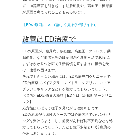
ず、血流障害を引き起こす動脈硬化や、高血圧・糖尿病
が原因と考えられることもあるのです。
【EDの原因について詳しく見る(外部サイト)】
改善はED治療で
EDの原因が、糖尿病、狭心症、高血圧、ストレス、動
脈硬化、など血管疾患のほか肥満や運動不足であれば、
まずはかかりつけ医で生活習慣を直すように指示を受
け、改善を図ります。
それでも直らない場合には、ED治療専門クリニックで
ED治療薬（バイアグラ、レビトラ、シアリス、バイア
グラジェネリックなど）を処方してもらいましょう。
《参考》ED治療薬の種類｜EDとは【浜松町第一クリニ
ック】
処方後はしばらく様子を見ながら治療をします。
EDの原因が心因性のケースでは心療内科でカウンセリ
ングを受けるようにし、必要があれば抗不安剤などを処
方してもらいましょう。ただし抗不安剤とED治療薬の
併用は避けましょう。