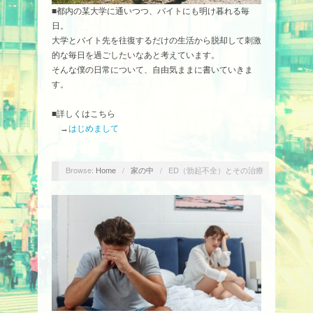
■都内の某大学に通いつつ、バイトにも明け暮れる毎
日。
大学とバイト先を往復するだけの生活から脱却して刺激
的な毎日を過ごしたいなあと考えています。
そんな僕の日常について、自由気ままに書いていきま
す。
■詳しくはこちら
→
はじめまして
Browse:
/
/
ED（勃起不全）とその治療
Home
家の中