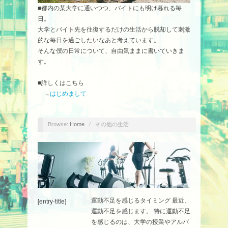
■都内の某大学に通いつつ、バイトにも明け暮れる毎
日。
大学とバイト先を往復するだけの生活から脱却して刺激
的な毎日を過ごしたいなあと考えています。
そんな僕の日常について、自由気ままに書いていきま
す。
■詳しくはこちら
→
はじめまして
Browse:
/
その他の生活
Home
[entry-title]
運動不足を感じるタイミング 最近、
運動不足を感じます。 特に運動不足
を感じるのは、大学の授業やアルバ