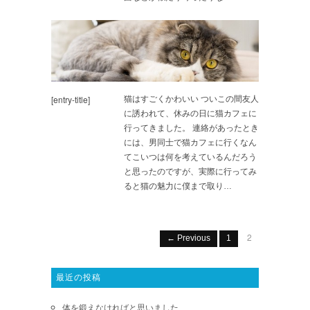
[entry-title]
猫はすごくかわいい ついこの間友人
に誘われて、休みの日に猫カフェに
行ってきました。 連絡があったとき
には、男同士で猫カフェに行くなん
てこいつは何を考えているんだろう
と思ったのですが、実際に行ってみ
ると猫の魅力に僕まで取り…
2
← Previous
1
最近の投稿
体を鍛えなければと思いました