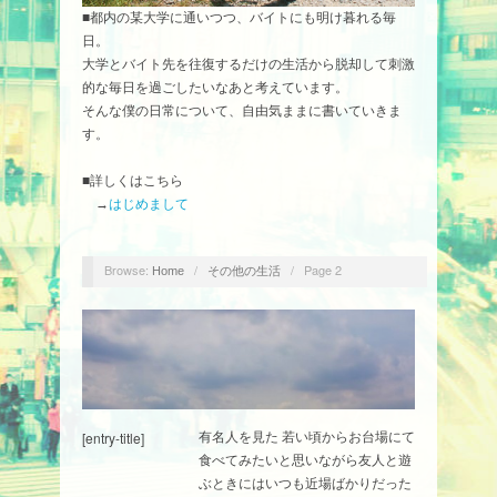
■都内の某大学に通いつつ、バイトにも明け暮れる毎
日。
大学とバイト先を往復するだけの生活から脱却して刺激
的な毎日を過ごしたいなあと考えています。
そんな僕の日常について、自由気ままに書いていきま
す。
■詳しくはこちら
→
はじめまして
Browse:
/
/
Page 2
Home
その他の生活
[entry-title]
有名人を見た 若い頃からお台場にて
食べてみたいと思いながら友人と遊
ぶときにはいつも近場ばかりだった