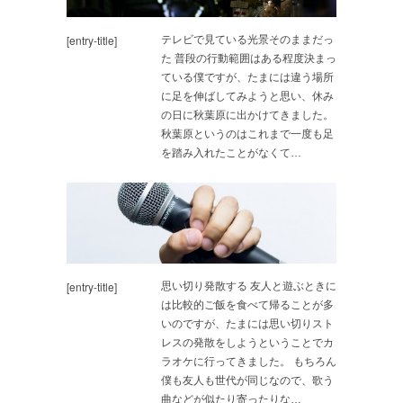
[entry-title]
テレビで見ている光景そのままだっ
た 普段の行動範囲はある程度決まっ
ている僕ですが、たまには違う場所
に足を伸ばしてみようと思い、休み
の日に秋葉原に出かけてきました。
秋葉原というのはこれまで一度も足
を踏み入れたことがなくて…
[entry-title]
思い切り発散する 友人と遊ぶときに
は比較的ご飯を食べて帰ることが多
いのですが、たまには思い切りスト
レスの発散をしようということでカ
ラオケに行ってきました。 もちろん
僕も友人も世代が同じなので、歌う
曲などが似たり寄ったりな…