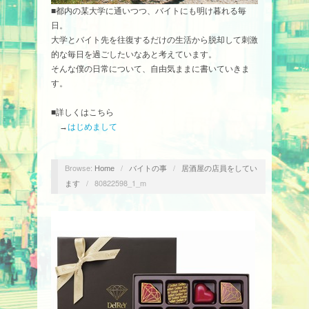
■都内の某大学に通いつつ、バイトにも明け暮れる毎
日。
大学とバイト先を往復するだけの生活から脱却して刺激
的な毎日を過ごしたいなあと考えています。
そんな僕の日常について、自由気ままに書いていきま
す。
■詳しくはこちら
→
はじめまして
Browse:
/
/
Home
バイトの事
居酒屋の店員をしてい
/
80822598_1_m
ます