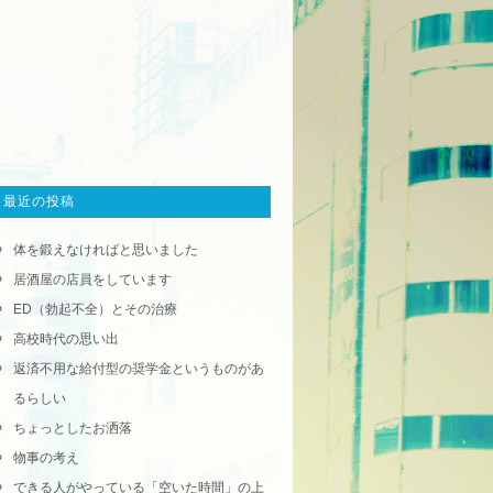
最近の投稿
体を鍛えなければと思いました
居酒屋の店員をしています
ED（勃起不全）とその治療
高校時代の思い出
返済不用な給付型の奨学金というものがあ
るらしい
ちょっとしたお洒落
物事の考え
できる人がやっている「空いた時間」の上