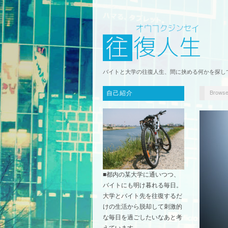
バイトと大学の往復人生、間に挟める何かを探し
Browse
自己紹介
■都内の某大学に通いつつ、
バイトにも明け暮れる毎日。
大学とバイト先を往復するだ
けの生活から脱却して刺激的
な毎日を過ごしたいなあと考
えています。