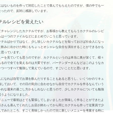
にはないものを作って対応したことで喜んでもらえたのですが、僕の中でも一
なったので、反対に感謝しています。
テルレシピを覚えたい
てチャレンジしたカクテルですが、お客様から教えてもらうカクテルのレシピ
らは一つのファイルなどにまとめていこうと思っています。
クテルばかりではなく、少し珍しいカクテルなどを知っておけば社会人になっ
に飲みに出かけた時にもちょっとオシャレな自分を演出することができるかも
と思っています。
ューを見ていても思うのですが、カクテルというのは本当に奥が深くて、様々
あるので全てを覚えるのは大変ですが、バーテンダーさんなどはこのようなカ
一つ一つすべて勉強して覚えているので、すごいことだと思います。
人になれば自宅でお酒を飲んだりすることもあると思うし、いくつかのリキュ
備しておいて、その日の気分に合わせながら自分でカクテルを作るなんていう
ゃれな週末の過ごし方かもしれないと思うので、少しカクテルについても勉強
思うようになりました。
メニューで最初はとても緊張してしまいましたが美味しく作ることができたよ
客さんも喜んでくれたしお店が終わってから同じカクテルも作って従業員で少
んでみたところ、すごく美味しかったので次に新しいメニューを考案する時に