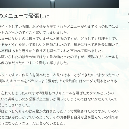
のメニューで緊張した
バイトをしている間、お客様から注文されたメニューが今までうちの店では扱
いものだったのですごく驚いてしまいました。
ニューにないものは扱っていませんと断るのですが、どうしても料理をしてい
れるかどうかを聞いて欲しいと懇願されたので、厨房に行って料理長に聞いて
ろ材料はあると思うから作り方を調べてくれと言われて調べました。
お願いされたのは食べ物ではなく飲み物だったのですが、複数のリキュールを
る飲み物だったのですごく難しく感じました。
ネットですぐに作り方を調べたところ見つけることができたのでよかったので
種類のリキュールをバランスよく混ぜた上で最終的にはソーダで割るというも
。
う忘れてしまったのですが3種類ものリキュールを混ぜたカクテルというの
でいて美味しいのか必要以上に酔いが回ってしまうのではないかなんて1人で
配してしまいました。
様はどうしてもその飲み物が大好きだったようで懇願されたのですが、いろい
などに飲みに出かけているようで、そのお客様も自分が足を運んでいる場で初
ようになったメニューだと言っていました。