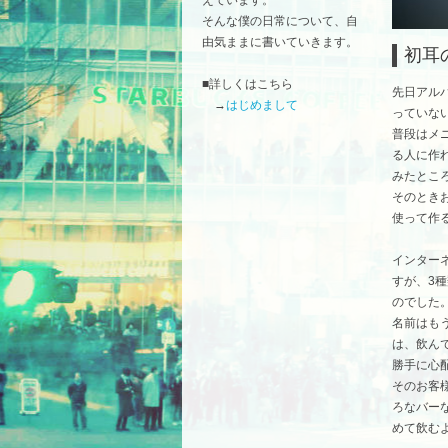
そんな僕の日常について、自
由気ままに書いていきます。
初耳
■詳しくはこちら
先日アル
→
はじめまして
っていな
普段はメ
る人に作
みたとこ
そのとき
使って作
インター
すが、3
のでした
名前はも
は、飲ん
勝手に心
そのお客
ろなバー
めて飲む