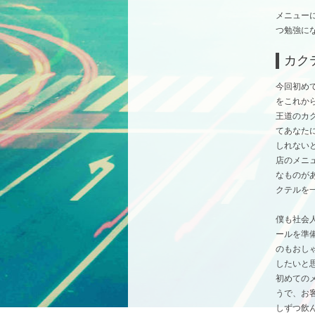
メニュー
つ勉強に
カク
今回初め
をこれか
王道のカ
てあなた
しれない
店のメニ
なものが
クテルを
僕も社会
ールを準
のもおし
したいと
初めての
うで、お
しずつ飲