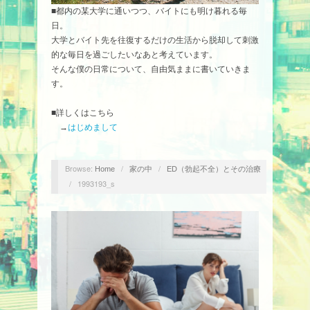
■都内の某大学に通いつつ、バイトにも明け暮れる毎
日。
大学とバイト先を往復するだけの生活から脱却して刺激
的な毎日を過ごしたいなあと考えています。
そんな僕の日常について、自由気ままに書いていきま
す。
■詳しくはこちら
→
はじめまして
Browse:
/
/
Home
家の中
ED（勃起不全）とその治療
/
1993193_s