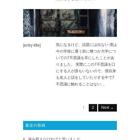
[entry-title]
気になるけど、話題には出ない 僕は
今の学校に通う前に幾つか大学につ
いての7不思議を耳にしたことがあ
りました。 実際にこの7不思議を口
にする人が誰もいないので、僕自身
も友人と話をしていたりする中で7
不思議に触れることはない…
1
2
Next →
最近の投稿
体を鍛えなければと思いました