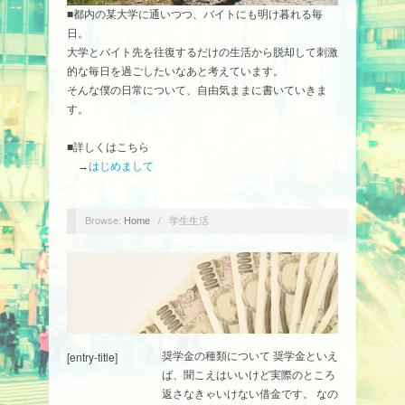
■都内の某大学に通いつつ、バイトにも明け暮れる毎
日。
大学とバイト先を往復するだけの生活から脱却して刺激
的な毎日を過ごしたいなあと考えています。
そんな僕の日常について、自由気ままに書いていきま
す。
■詳しくはこちら
→
はじめまして
Browse:
/
学生生活
Home
[entry-title]
奨学金の種類について 奨学金といえ
ば、聞こえはいいけど実際のところ
返さなきゃいけない借金です。 なの