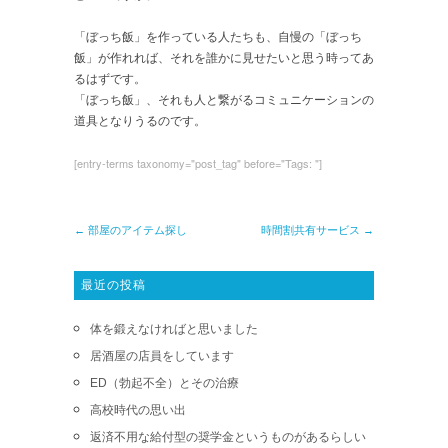
「ぼっち飯」を作っている人たちも、自慢の「ぼっち
飯」が作れれば、それを誰かに見せたいと思う時ってあ
るはずです。
「ぼっち飯」、それも人と繋がるコミュニケーションの
道具となりうるのです。
[entry-terms taxonomy="post_tag" before="Tags: "]
← 部屋のアイテム探し
時間割共有サービス →
最近の投稿
体を鍛えなければと思いました
居酒屋の店員をしています
ED（勃起不全）とその治療
高校時代の思い出
返済不用な給付型の奨学金というものがあるらしい