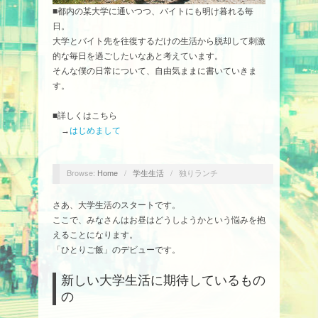
■都内の某大学に通いつつ、バイトにも明け暮れる毎
日。
大学とバイト先を往復するだけの生活から脱却して刺激
的な毎日を過ごしたいなあと考えています。
そんな僕の日常について、自由気ままに書いていきま
す。
■詳しくはこちら
→
はじめまして
Browse:
/
/
独りランチ
Home
学生生活
さあ、大学生活のスタートです。
ここで、みなさんはお昼はどうしようかという悩みを抱
えることになります。
「ひとりご飯」のデビューです。
新しい大学生活に期待しているもの
の