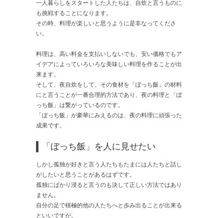
一人暮らしをスタートした人たちは、自炊と言うものに
も挑戦することになります。
その時、料理が楽しいと思うように是非なってくださ
い。
料理は、高い料金を支払いしないでも、安い価格でもア
イデアによっていろいろな美味しい料理を作ることが出
来ます。
そして、夜自炊をして、その食材を「ぼっち飯」の材料
にと言うことが一番合理的方法であり、夜の料理と「ぼ
っち飯」は繋がっているのです。
「ぼっち飯」が豪華にみえるのは、夜の料理に頑張った
成果です。
「ぼっち飯」を人に見せたい
しかし孤独が好きと言う人たちもたまには人たちと話し
がしたいと思うことがあるはずです。
孤独にばかり浸ると言うのも決して正しい方法ではあり
ません。
自分の足で積極的他の人たちへと歩み出ることが出来る
といいですが。