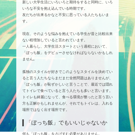
新しい大学生活にいろいろと期待をすると同時に、いろ
いろな不安を抱え込んでいる時期です。
友だちが出来るかなと不安に思っている人たちもいま
す。
現在、そのような悩みを抱えている学生が昔と比較出来
ない程増加していると言われています。
一人暮らし、大学生活スタートという過程において、
「ぼっち飯」をデビューさせなければならないかもしれ
ません｡
孤独のスタイルが好きでこのようなスタイルを決めてい
ると言う人たちならまだまだ全然問題はありませんが、
「ぼっち飯」が恥ずかしいと言うことで、最近では隠れ
てトイレで食べていると言う人たちも多いと言います。
トイレも綺麗になって、食べる環境が整ったと言う言い
方も正解かもしれませんが、それでもトイレは、入れる
場所ではなく出す場所です。
「ぼっち飯」でもいいじゃないか
何も「ぼっち飯」をさげすむ必要がありません。