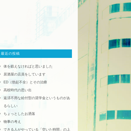
最近の投稿
体を鍛えなければと思いました
居酒屋の店員をしています
ED（勃起不全）とその治療
高校時代の思い出
返済不用な給付型の奨学金というものがあ
るらしい
ちょっとしたお洒落
物事の考え
できる人がやっている「空いた時間」の上