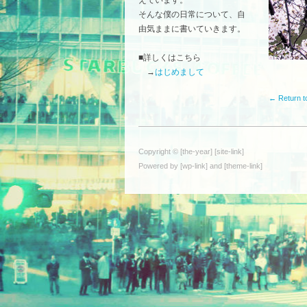
そんな僕の日常について、自
由気ままに書いていきます。
■詳しくはこちら
→
はじめまして
← Return t
Copyright © [the-year] [site-link]
Powered by [wp-link] and [theme-link]