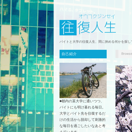
バイトと大学の往復人生、間に挟める何かを探し
Browse
自己紹介
■都内の某大学に通いつつ、
バイトにも明け暮れる毎日。
大学とバイト先を往復するだ
けの生活から脱却して刺激的
な毎日を過ごしたいなあと考
えています。