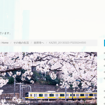
ています。
:
/
/
/
KAZ85_20130323-P3230244500
Home
その他の生活
吉祥寺へ