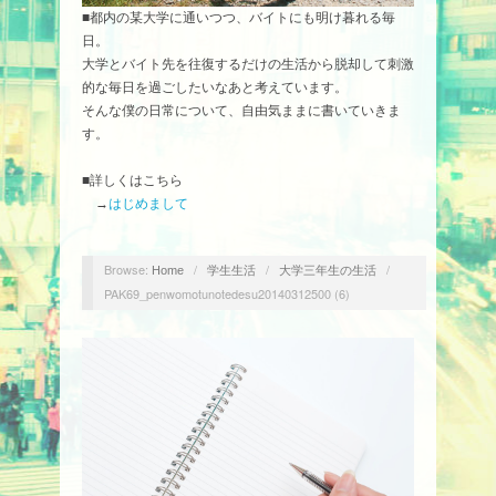
■都内の某大学に通いつつ、バイトにも明け暮れる毎
日。
大学とバイト先を往復するだけの生活から脱却して刺激
的な毎日を過ごしたいなあと考えています。
そんな僕の日常について、自由気ままに書いていきま
す。
■詳しくはこちら
→
はじめまして
Browse:
/
/
/
Home
学生生活
大学三年生の生活
PAK69_penwomotunotedesu20140312500 (6)