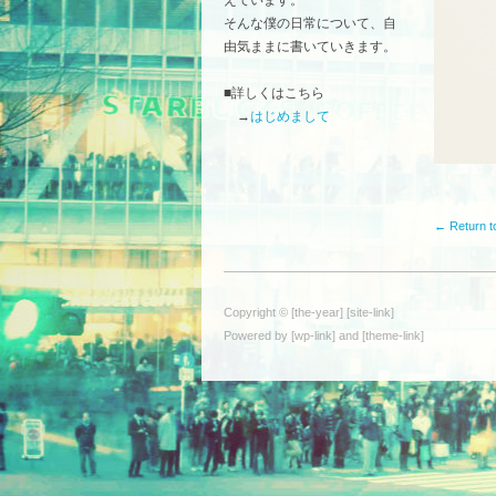
そんな僕の日常について、自
由気ままに書いていきます。
■詳しくはこちら
→
はじめまして
← Return t
Copyright © [the-year] [site-link]
Powered by [wp-link] and [theme-link]