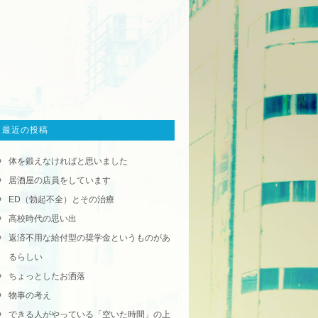
最近の投稿
体を鍛えなければと思いました
居酒屋の店員をしています
ED（勃起不全）とその治療
高校時代の思い出
返済不用な給付型の奨学金というものがあ
るらしい
ちょっとしたお洒落
物事の考え
できる人がやっている「空いた時間」の上