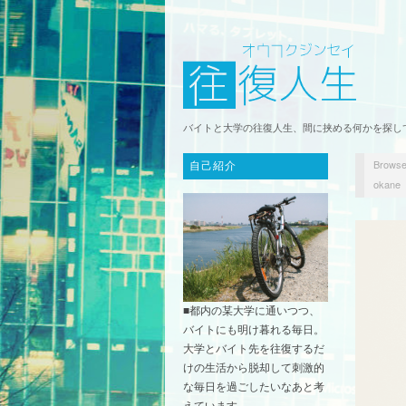
バイトと大学の往復人生、間に挟める何かを探し
Browse
自己紹介
okane
■都内の某大学に通いつつ、
バイトにも明け暮れる毎日。
大学とバイト先を往復するだ
けの生活から脱却して刺激的
な毎日を過ごしたいなあと考
えています。