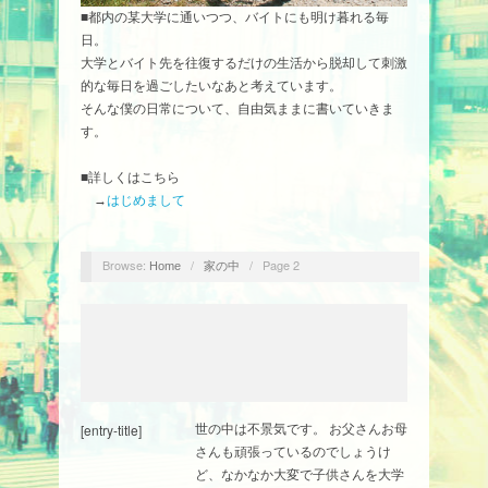
■都内の某大学に通いつつ、バイトにも明け暮れる毎
日。
大学とバイト先を往復するだけの生活から脱却して刺激
的な毎日を過ごしたいなあと考えています。
そんな僕の日常について、自由気ままに書いていきま
す。
■詳しくはこちら
→
はじめまして
Browse:
/
/
Page 2
Home
家の中
[entry-title]
世の中は不景気です。 お父さんお母
さんも頑張っているのでしょうけ
ど、なかなか大変で子供さんを大学