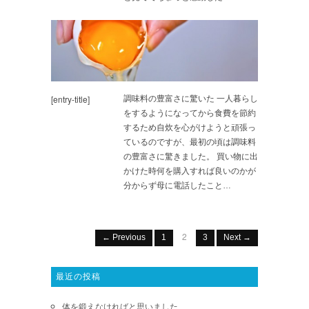
[entry-title]
調味料の豊富さに驚いた 一人暮らし
をするようになってから食費を節約
するため自炊を心がけようと頑張っ
ているのですが、最初の頃は調味料
の豊富さに驚きました。 買い物に出
かけた時何を購入すれば良いのかが
分からず母に電話したこと…
2
← Previous
1
3
Next →
最近の投稿
体を鍛えなければと思いました