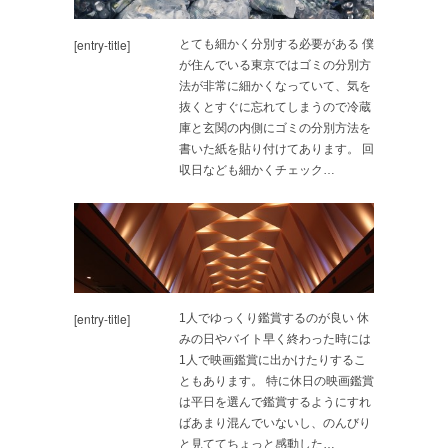
[entry-title]
とても細かく分別する必要がある 僕
が住んでいる東京ではゴミの分別方
法が非常に細かくなっていて、気を
抜くとすぐに忘れてしまうので冷蔵
庫と玄関の内側にゴミの分別方法を
書いた紙を貼り付けてあります。 回
収日なども細かくチェック…
[entry-title]
1人でゆっくり鑑賞するのが良い 休
みの日やバイト早く終わった時には
1人で映画鑑賞に出かけたりするこ
ともあります。 特に休日の映画鑑賞
は平日を選んで鑑賞するようにすれ
ばあまり混んでいないし、のんびり
と見ててちょっと感動した…