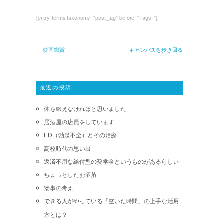
[entry-terms taxonomy="post_tag" before="Tags: "]
← 映画鑑賞
キャンパスを歩き回る
→
最近の投稿
体を鍛えなければと思いました
居酒屋の店員をしています
ED（勃起不全）とその治療
高校時代の思い出
返済不用な給付型の奨学金というものがあるらしい
ちょっとしたお洒落
物事の考え
できる人がやっている「空いた時間」の上手な活用
方とは？