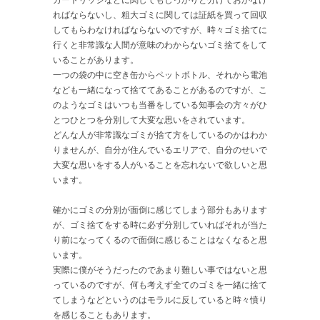
カートリッジなどに関してもしっかりと分けておかなけ
ればならないし、粗大ゴミに関しては証紙を買って回収
してもらわなければならないのですが、時々ゴミ捨てに
行くと非常識な人間が意味のわからないゴミ捨てをして
いることがあります。
一つの袋の中に空き缶からペットボトル、それから電池
なども一緒になって捨ててあることがあるのですが、こ
のようなゴミはいつも当番をしている知事会の方々がひ
とつひとつを分別して大変な思いをされています。
どんな人が非常識なゴミが捨て方をしているのかはわか
りませんが、自分が住んでいるエリアで、自分のせいで
大変な思いをする人がいることを忘れないで欲しいと思
います。
確かにゴミの分別が面倒に感じてしまう部分もあります
が、ゴミ捨てをする時に必ず分別していればそれが当た
り前になってくるので面倒に感じることはなくなると思
います。
実際に僕がそうだったのであまり難しい事ではないと思
っているのですが、何も考えず全てのゴミを一緒に捨て
てしまうなどというのはモラルに反していると時々憤り
を感じることもあります。