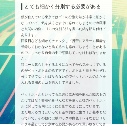
とても細かく分別する必要がある
僕が住んでいる東京ではゴミの分別方法が非常に細かく
なっていて、気を抜くとすぐに忘れてしまうので冷蔵庫
と玄関の内側にゴミの分別方法を書いた紙を貼り付けて
あります。
回収日なども細かくチェックして携帯にアラーム機能を
登録しておかないと捨てるのを忘れてしまうことがある
ので、しっかり自分の中で意識していなければなりませ
ん。
特に一人暮らしをするようになってから気をつけている
のがペットボトルの捨て方です。ボトルと蓋をそれぞれ
分けて捨てなければならないのでペットボトルのふたを
入れる専用のカゴを購入してきました。
ペットボトルといっても単純に飲み物を飲んだ際のもの
だけではなく醤油やみりんなどを使った後のペットボト
ルに関しても同じように分別するようにしています。
また燃えるゴミといっても基本的には生ゴミが基本とな
っていて、その他には紙パックや白色トレイなどはリサ
イクル品として分別する必要があるので買い物をしてき