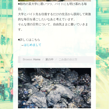
■都内の某大学に通いつつ、バイトにも明け暮れる毎
日。
大学とバイト先を往復するだけの生活から脱却して刺激
的な毎日を過ごしたいなあと考えています。
そんな僕の日常について、自由気ままに書いていきま
す。
■詳しくはこちら
→
はじめまして
Browse:
/
/
ごみ袋の分け方
Home
家の中