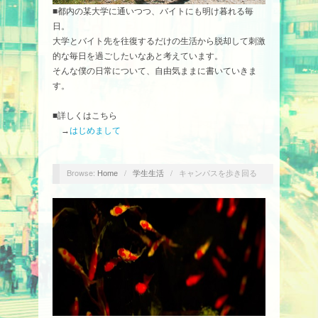
■都内の某大学に通いつつ、バイトにも明け暮れる毎
日。
大学とバイト先を往復するだけの生活から脱却して刺激
的な毎日を過ごしたいなあと考えています。
そんな僕の日常について、自由気ままに書いていきま
す。
■詳しくはこちら
→
はじめまして
Browse:
/
/
キャンパスを歩き回る
Home
学生生活