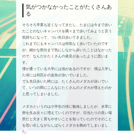
気がつかなかったことがたくさんあ
る
そろそろ卒業も近くなってきたし、たまには今まで歩い
たことのないキャンパスを隅々まで歩いてみようと言う
気持ちになって、つい先日歩いてきました。
これまでにもキャンパスは何気なく歩いていたのです
が、細かな部分まで気にしながら歩いたことはなかった
ので、なんだかたくさんの発見があったように思いま
す。
僕が通っている大学には池があるのですが、僕は入学し
た頃には何匹かの金魚が泳いでいました。
でも先日歩いた時には、たくさんのメダカが泳いでい
て、いつの間にこんなにたくさんのメダカが増えたのか
と思ってしまいました。
メダカというのは小学生の頃に勉強しましたが、水草に
卵を生み次々に増えていくのですが、日当たりの良い場
所だと大きく育ちやすいことを知っていたのでそのこと
を思い出しながらしばらくメダカを眺めてしまいまし
た。