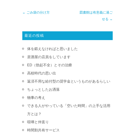
← ごみ袋の分け方
図書館は有意義に過ご
せる →
最近の投稿
体を鍛えなければと思いました
居酒屋の店員をしています
ED（勃起不全）とその治療
高校時代の思い出
返済不用な給付型の奨学金というものがあるらしい
ちょっとしたお洒落
物事の考え
できる人がやっている「空いた時間」の上手な活用
方とは？
喧嘩と仲直り
時間割共有サービス