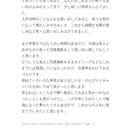
と思っていざ見てみると、なんだかこれまでの色々な思
い出がよみがえってきて、少し寂しい気持ちになりまし
た。
入学当時のことなんかも思い出してみると、色々な気分
になって懐かしさやさみしさ、これから就職する際の楽
しみなど色々な思いがこみ上げてきました。
まだ卒業まではもう少し時間があるので、今度は友人と
歩きながら色々と写真撮影をして思い出に残しておこう
と思います。
どうしても友人と写真撮影をするタイミングなどもこれ
までには意識していなかったので、今度声をかけてみる
つもりです。
初めていろいろな発見がありましたが、のんびりとキャ
ンパスを歩いてみて良かったと思います。
見なれないところまで隅々散歩してみると気がつかなか
ったことにも気がつけたし、この大学に入れたことで勉
強になった事もたくさんあるので、これからの人生に役
立てていきたいと思います。
[entry-terms taxonomy="post_tag" before="Tags: "]